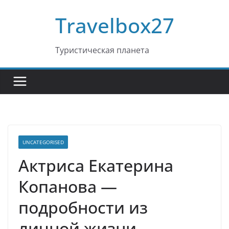
Перейти
Travelbox27
к
содержимому
Туристическая планета
UNCATEGORISED
Актриса Екатерина
Копанова —
подробности из
личной жизни,