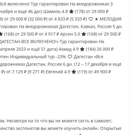
сё включено! Тур гарантирован На внедорожниках 3
декабря и ещё 46 дат)
Шамиль 4.8
(178)
от 29 000 ₽
8)
от 29 000 ₽
(32 000 ₽)
от 4 833 ₽
(5 333 ₽)
★ МЕЛОДИЯ
нтирован На внедорожниках Дагестан, Кавказ, Россия
5 дн.
(168)
от 29 500 ₽
от 4 917 ₽
Арсен 5.0
(168)
от 29 500 ₽
ДАГЕСТАН-ВСЕ ВКЛЮЧЕНО!» Тур гарантирован На
6 апреля 2023 и ещё 51 дата)
Ахмад 4.9
(184)
26 000 ₽
упен Индивидуальный тур
-23%
Дагестан «Все
едорожниках Дагестан, Россия
6 дн.
(12 – 17 декабря и ещё
 ₽)
от 7 129 ₽
(9 271 ₽)
Евгений 4.9
(119)
от 49 900 ₽
м. Несмотря на то что вы не можете сесть в самолет,
шинство экспонатов вы можете изучить онлайн. Открытые