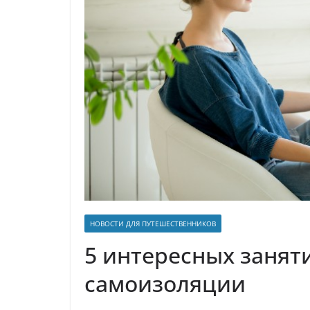
р
l
а
a
в
s
и
s
т
n
ь
i
k
i
НОВОСТИ ДЛЯ ПУТЕШЕСТВЕННИКОВ
5 интересных заняти
самоизоляции