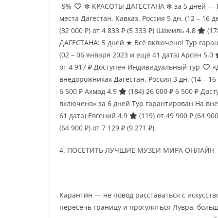
-9%
✼ КРАСОТЫ ДАГЕСТАНА ✼ за 5 дней — В
места Дагестан, Кавказ, Россия
5 дн.
(12 – 16 
(32 000 ₽)
от 4 833 ₽
(5 333 ₽)
Шамиль 4.8
(17
ДАГЕСТАНА: 5 дней ★ Всё включено! Тур гара
(02 – 06 января 2023 и ещё 41 дата)
Арсен 5.0
от 4 917 ₽
Доступен Индивидуальный тур
«
внедорожниках Дагестан, Россия
3 дн.
(14 – 1
6 500 ₽
Ахмад 4.9
(184)
26 000 ₽
6 500 ₽
Дост
включено» за 6 дней Тур гарантирован На вн
61 дата)
Евгений 4.9
(119)
от 49 900 ₽
(64 900
(64 900 ₽)
от 7 129 ₽
(9 271 ₽)
4. ПОСЕТИТЬ ЛУЧШИЕ МУЗЕИ МИРА ОНЛАЙН
Карантин — не повод расставаться с искусство
пересечь границу и прогуляться Лувра, боль