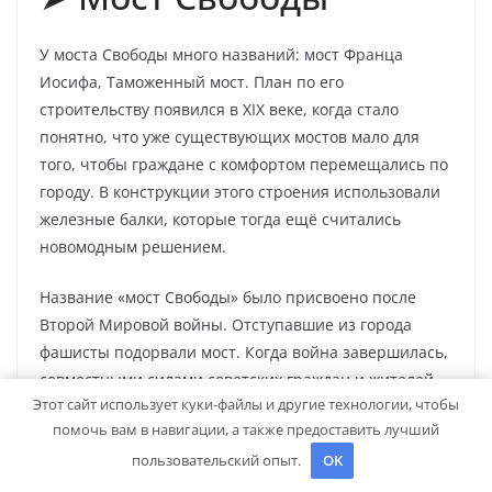
У моста Свободы много названий: мост Франца
Иосифа, Таможенный мост. План по его
строительству появился в XIX веке, когда стало
понятно, что уже существующих мостов мало для
того, чтобы граждане с комфортом перемещались по
городу. В конструкции этого строения использовали
железные балки, которые тогда ещё считались
новомодным решением.
Название «мост Свободы» было присвоено после
Второй Мировой войны. Отступавшие из города
фашисты подорвали мост. Когда война завершилась,
совместными силами советских граждан и жителей
Этот сайт использует куки-файлы и другие технологии, чтобы
Венгрии мост удалось восстановить практически в
помочь вам в навигации, а также предоставить лучший
первозданном виде.
пользовательский опыт.
OK
Режим работы:
круглосуточно;