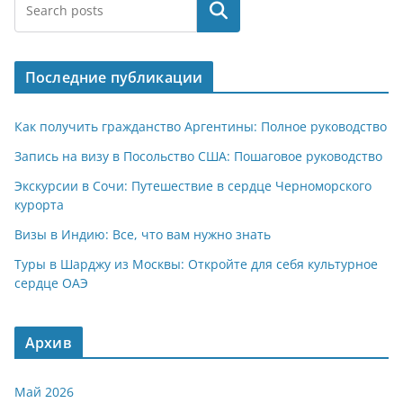
at
e
er
n
п
Поиск
s
gr
o
р
A
a
kl
а
Последние публикации
p
m
a
в
p
ss
и
Как получить гражданство Аргентины: Полное руководство
ni
т
Запись на визу в Посольство США: Пошаговое руководство
ki
ь
Экскурсии в Сочи: Путешествие в сердце Черноморского
курорта
Визы в Индию: Все, что вам нужно знать
Туры в Шарджу из Москвы: Откройте для себя культурное
сердце ОАЭ
Архив
Май 2026