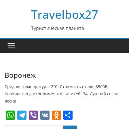
Перейти
Travelbox27
к
содержимому
Туристическая планета
Воронеж
Средняя температура: 2°C, Стоимость отеля: 6500₽,
Количество достопримечательностей: 34, Лучший сезон:
весна
W
T
Vi
V
O
О
h
el
b
K
d
т