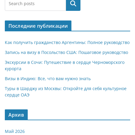
at
e
er
n
п
Поиск
s
gr
o
р
A
a
kl
а
Последние публикации
p
m
a
в
p
ss
и
Как получить гражданство Аргентины: Полное руководство
ni
т
Запись на визу в Посольство США: Пошаговое руководство
ki
ь
Экскурсии в Сочи: Путешествие в сердце Черноморского
курорта
Визы в Индию: Все, что вам нужно знать
Туры в Шарджу из Москвы: Откройте для себя культурное
сердце ОАЭ
Архив
Май 2026