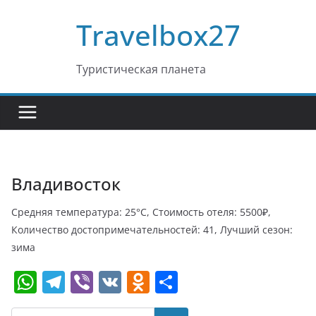
Перейти
Travelbox27
к
содержимому
Туристическая планета
Владивосток
Средняя температура: 25°C, Стоимость отеля: 5500₽,
Количество достопримечательностей: 41, Лучший сезон:
зима
W
T
Vi
V
O
О
h
el
b
K
d
т