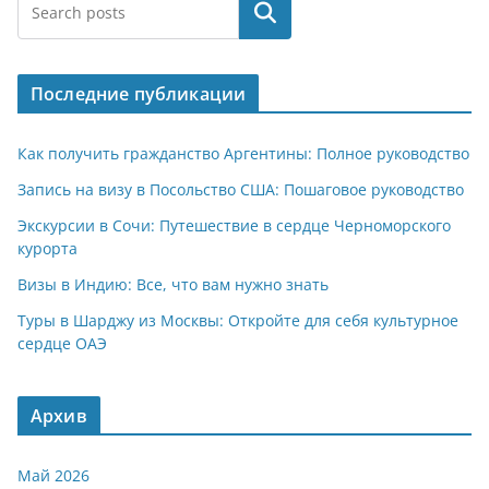
at
e
er
n
п
Поиск
s
gr
o
р
A
a
kl
а
Последние публикации
p
m
a
в
p
ss
и
Как получить гражданство Аргентины: Полное руководство
ni
т
Запись на визу в Посольство США: Пошаговое руководство
ki
ь
Экскурсии в Сочи: Путешествие в сердце Черноморского
курорта
Визы в Индию: Все, что вам нужно знать
Туры в Шарджу из Москвы: Откройте для себя культурное
сердце ОАЭ
Архив
Май 2026