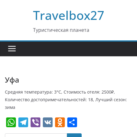
Перейти
Travelbox27
к
содержимому
Туристическая планета
Уфа
Средняя температура: 3°C, Стоимость отеля: 2500₽,
Количество достопримечательностей: 18, Лучший сезон:
зима
W
T
Vi
V
O
О
h
el
b
K
d
т