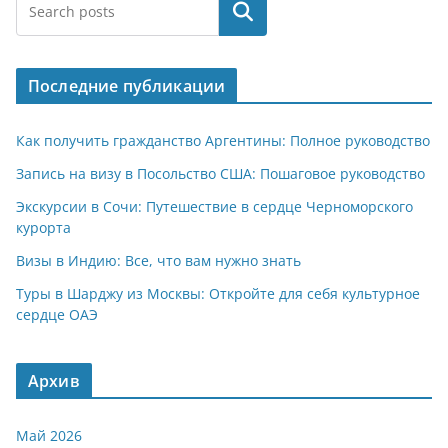
at
e
er
n
п
Поиск
s
gr
o
р
A
a
kl
а
Последние публикации
p
m
a
в
p
ss
и
Как получить гражданство Аргентины: Полное руководство
ni
т
Запись на визу в Посольство США: Пошаговое руководство
ki
ь
Экскурсии в Сочи: Путешествие в сердце Черноморского
курорта
Визы в Индию: Все, что вам нужно знать
Туры в Шарджу из Москвы: Откройте для себя культурное
сердце ОАЭ
Архив
Май 2026