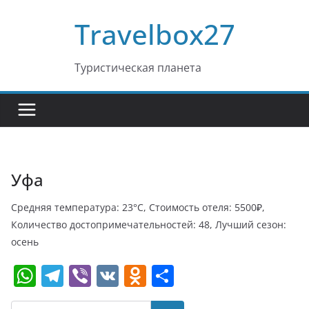
Перейти
Travelbox27
к
содержимому
Туристическая планета
Уфа
Средняя температура: 23°C, Стоимость отеля: 5500₽,
Количество достопримечательностей: 48, Лучший сезон:
осень
W
T
Vi
V
O
О
h
el
b
K
d
т