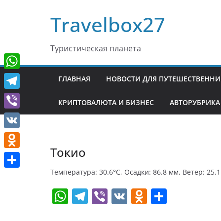
Перейти
Travelbox27
к
содержимому
Туристическая планета
W
ГЛАВНАЯ
НОВОСТИ ДЛЯ ПУТЕШЕСТВЕНН
h
T
КРИПТОВАЛЮТА И БИЗНЕС
АВТОРУБРИКА
a
e
V
t
l
i
V
s
e
b
Токио
K
A
O
g
e
p
d
Температура: 30.6°C, Осадки: 86.8 мм, Ветер: 25.
r
О
r
p
n
W
T
Vi
V
O
О
a
т
o
h
el
b
K
d
т
m
п
k