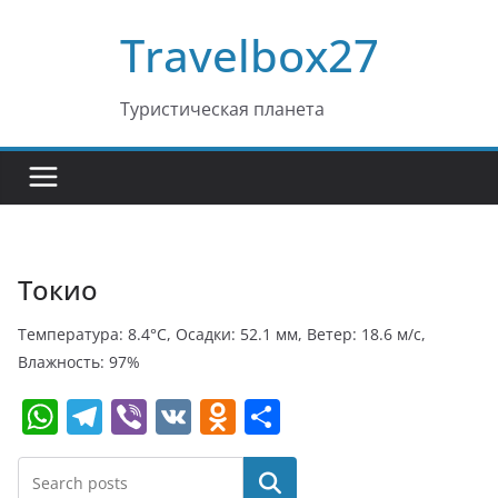
Перейти
Travelbox27
к
содержимому
Туристическая планета
Токио
Температура: 8.4°C, Осадки: 52.1 мм, Ветер: 18.6 м/с,
Влажность: 97%
W
T
Vi
V
O
О
h
el
b
K
d
т
at
e
er
n
п
Поиск