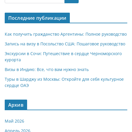
s
gr
o
р
A
a
kl
а
Последние публикации
p
m
a
в
p
ss
и
Как получить гражданство Аргентины: Полное руководство
ni
т
Запись на визу в Посольство США: Пошаговое руководство
ki
ь
Экскурсии в Сочи: Путешествие в сердце Черноморского
курорта
Визы в Индию: Все, что вам нужно знать
Туры в Шарджу из Москвы: Откройте для себя культурное
сердце ОАЭ
Архив
Май 2026
Апрель 2026