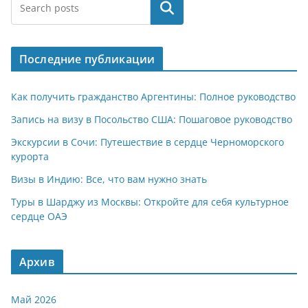
at
e
er
n
п
Поиск
s
gr
o
р
A
a
kl
а
Последние публикации
p
m
a
в
p
ss
и
Как получить гражданство Аргентины: Полное руководство
ni
т
Запись на визу в Посольство США: Пошаговое руководство
ki
ь
Экскурсии в Сочи: Путешествие в сердце Черноморского
курорта
Визы в Индию: Все, что вам нужно знать
Туры в Шарджу из Москвы: Откройте для себя культурное
сердце ОАЭ
Архив
Май 2026