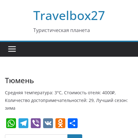
Перейти
Travelbox27
к
содержимому
Туристическая планета
Тюмень
Средняя температура: 3°C, Стоимость отеля: 4000₽,
Количество достопримечательностей: 29, Лучший сезон:
зима
W
T
Vi
V
O
О
h
el
b
K
d
т