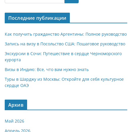
s
gr
o
р
A
a
kl
а
Последние публикации
p
m
a
в
p
ss
и
Как получить гражданство Аргентины: Полное руководство
ni
т
Запись на визу в Посольство США: Пошаговое руководство
ki
ь
Экскурсии в Сочи: Путешествие в сердце Черноморского
курорта
Визы в Индию: Все, что вам нужно знать
Туры в Шарджу из Москвы: Откройте для себя культурное
сердце ОАЭ
Архив
Май 2026
Апрель 2026