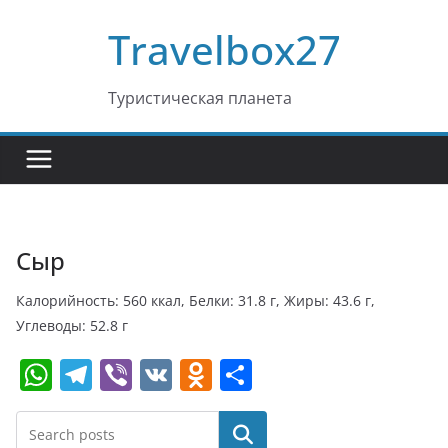
Перейти
Travelbox27
к
содержимому
Туристическая планета
Сыр
Калорийность: 560 ккал, Белки: 31.8 г, Жиры: 43.6 г,
Углеводы: 52.8 г
W
T
Vi
V
O
О
h
el
b
K
d
т
at
e
er
n
п
Поиск