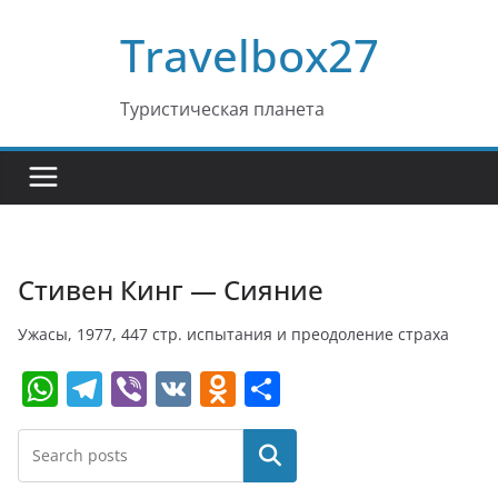
Перейти
Travelbox27
к
содержимому
Туристическая планета
Стивен Кинг — Сияние
Ужасы, 1977, 447 стр. испытания и преодоление страха
W
T
Vi
V
O
О
h
el
b
K
d
т
at
e
er
n
п
Поиск
s
gr
o
р