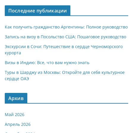
A
a
kl
а
Последние публикации
p
m
a
в
p
ss
и
Как получить гражданство Аргентины: Полное руководство
ni
т
Запись на визу в Посольство США: Пошаговое руководство
ki
ь
Экскурсии в Сочи: Путешествие в сердце Черноморского
курорта
Визы в Индию: Все, что вам нужно знать
Туры в Шарджу из Москвы: Откройте для себя культурное
сердце ОАЭ
Архив
Май 2026
Апрель 2026