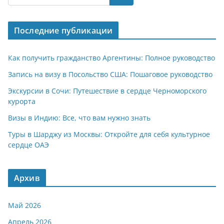
s
gr
o
р
A
a
kl
а
Последние публикации
p
m
a
в
p
ss
и
Как получить гражданство Аргентины: Полное руководство
ni
т
Запись на визу в Посольство США: Пошаговое руководство
ki
ь
Экскурсии в Сочи: Путешествие в сердце Черноморского
курорта
Визы в Индию: Все, что вам нужно знать
Туры в Шарджу из Москвы: Откройте для себя культурное
сердце ОАЭ
Архив
Май 2026
Апрель 2026