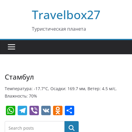
Перейти
Travelbox27
к
содержимому
Туристическая планета
Стамбул
Температура: -17.7°C, Осадки: 169.7 мм, Ветер: 4.5 м/с,
Влажность: 70%
W
T
Vi
V
O
О
h
el
b
K
d
т
at
e
er
n
п
Поиск