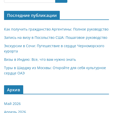
s
gr
o
р
A
a
kl
а
Последние публикации
p
m
a
в
p
ss
и
Как получить гражданство Аргентины: Полное руководство
ni
т
Запись на визу в Посольство США: Пошаговое руководство
ki
ь
Экскурсии в Сочи: Путешествие в сердце Черноморского
курорта
Визы в Индию: Все, что вам нужно знать
Туры в Шарджу из Москвы: Откройте для себя культурное
сердце ОАЭ
Архив
Май 2026
Апрель 2026