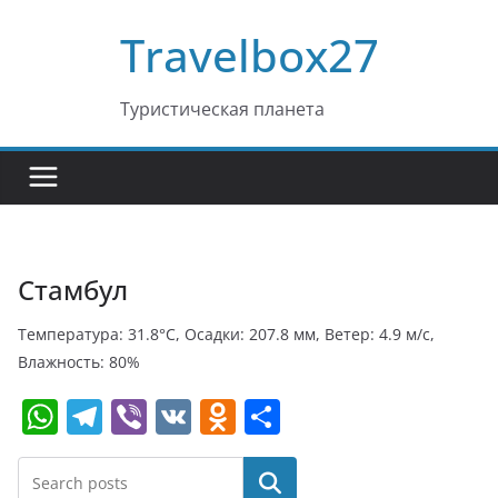
Перейти
Travelbox27
к
содержимому
Туристическая планета
Стамбул
Температура: 31.8°C, Осадки: 207.8 мм, Ветер: 4.9 м/с,
Влажность: 80%
W
T
Vi
V
O
О
h
el
b
K
d
т
at
e
er
n
п
Поиск