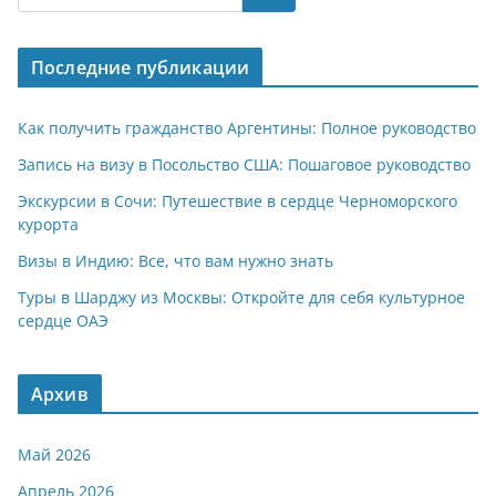
s
gr
o
р
A
a
kl
а
Последние публикации
p
m
a
в
p
ss
и
Как получить гражданство Аргентины: Полное руководство
ni
т
Запись на визу в Посольство США: Пошаговое руководство
ki
ь
Экскурсии в Сочи: Путешествие в сердце Черноморского
курорта
Визы в Индию: Все, что вам нужно знать
Туры в Шарджу из Москвы: Откройте для себя культурное
сердце ОАЭ
Архив
Май 2026
Апрель 2026