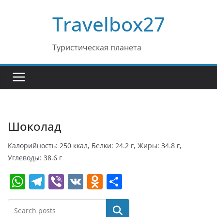
Перейти
Travelbox27
к
содержимому
Туристическая планета
Шоколад
Калорийность: 250 ккал, Белки: 24.2 г, Жиры: 34.8 г,
Углеводы: 38.6 г
W
T
Vi
V
O
О
h
el
b
K
d
т
at
e
er
n
п
Поиск