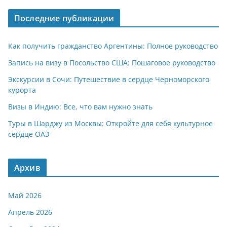
A
a
kl
а
Последние публикации
p
m
a
в
p
ss
и
Как получить гражданство Аргентины: Полное руководство
ni
т
Запись на визу в Посольство США: Пошаговое руководство
ki
ь
Экскурсии в Сочи: Путешествие в сердце Черноморского
курорта
Визы в Индию: Все, что вам нужно знать
Туры в Шарджу из Москвы: Откройте для себя культурное
сердце ОАЭ
Архив
Май 2026
Апрель 2026