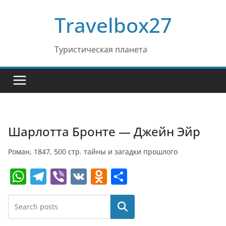
Перейти
Travelbox27
к
содержимому
Туристическая планета
Шарлотта Бронте — Джейн Эйр
Роман, 1847, 500 стр. тайны и загадки прошлого
W
T
Vi
V
O
О
h
el
b
K
d
т
at
e
er
n
п
Поиск
s
gr
o
р