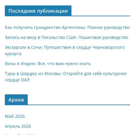
A
a
kl
а
Последние публикации
p
m
a
в
p
ss
и
Как получить гражданство Аргентины: Полное руководство
ni
т
Запись на визу в Посольство США: Пошаговое руководство
ki
ь
Экскурсии в Сочи: Путешествие в сердце Черноморского
курорта
Визы в Индию: Все, что вам нужно знать
Туры в Шарджу из Москвы: Откройте для себя культурное
сердце ОАЭ
Архив
Май 2026
Апрель 2026