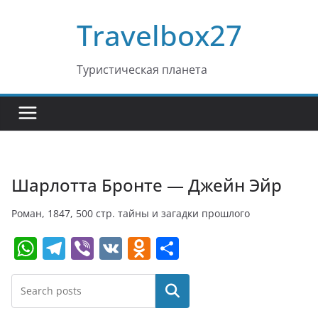
Перейти
Travelbox27
к
содержимому
Туристическая планета
Шарлотта Бронте — Джейн Эйр
Роман, 1847, 500 стр. тайны и загадки прошлого
W
T
Vi
V
O
О
h
el
b
K
d
т
at
e
er
n
п
Поиск
s
gr
o
р