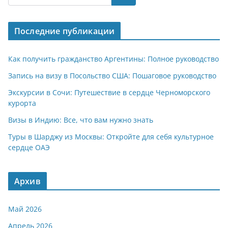
s
gr
o
р
A
a
kl
а
Последние публикации
p
m
a
в
p
ss
и
Как получить гражданство Аргентины: Полное руководство
ni
т
Запись на визу в Посольство США: Пошаговое руководство
ki
ь
Экскурсии в Сочи: Путешествие в сердце Черноморского
курорта
Визы в Индию: Все, что вам нужно знать
Туры в Шарджу из Москвы: Откройте для себя культурное
сердце ОАЭ
Архив
Май 2026
Апрель 2026