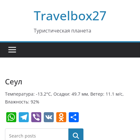
Перейти
Travelbox27
к
содержимому
Туристическая планета
Сеул
Температура: -13.2°C, Осадки: 49.7 мм, Ветер: 11.1 м/с,
Влажность: 92%
W
T
Vi
V
O
О
h
el
b
K
d
т
at
e
er
n
п
Поиск