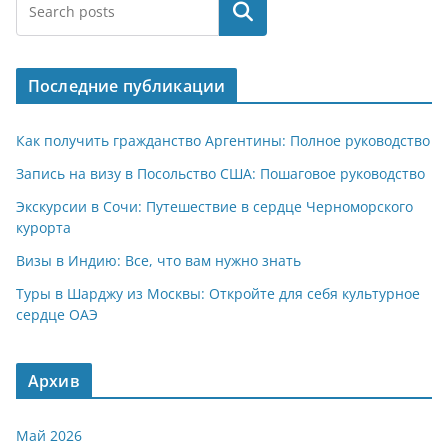
at
e
er
n
п
Поиск
s
gr
o
р
A
a
kl
а
Последние публикации
p
m
a
в
p
ss
и
Как получить гражданство Аргентины: Полное руководство
ni
т
Запись на визу в Посольство США: Пошаговое руководство
ki
ь
Экскурсии в Сочи: Путешествие в сердце Черноморского
курорта
Визы в Индию: Все, что вам нужно знать
Туры в Шарджу из Москвы: Откройте для себя культурное
сердце ОАЭ
Архив
Май 2026