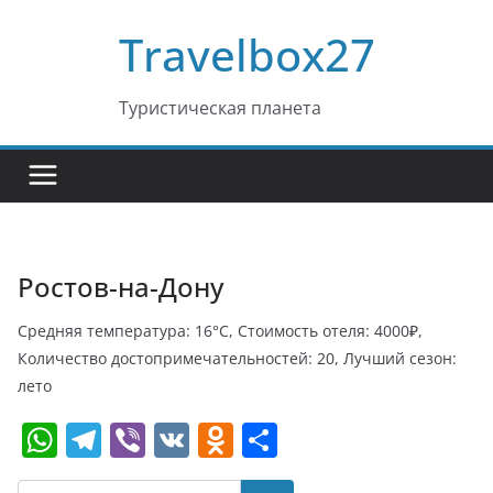
Перейти
Travelbox27
к
содержимому
Туристическая планета
Ростов-на-Дону
Средняя температура: 16°C, Стоимость отеля: 4000₽,
Количество достопримечательностей: 20, Лучший сезон:
лето
W
T
Vi
V
O
О
h
el
b
K
d
т