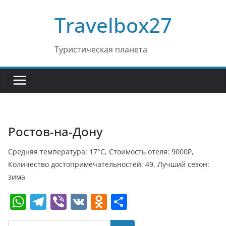
Перейти
Travelbox27
к
содержимому
Туристическая планета
Ростов-на-Дону
Средняя температура: 17°C, Стоимость отеля: 9000₽,
Количество достопримечательностей: 49, Лучший сезон:
зима
W
T
Vi
V
O
О
h
el
b
K
d
т