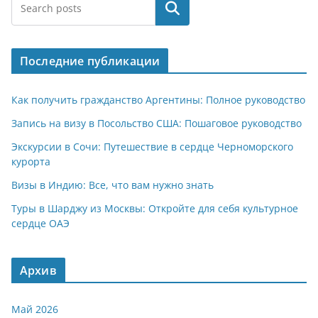
at
e
er
n
п
Поиск
s
gr
o
р
A
a
kl
а
Последние публикации
p
m
a
в
p
ss
и
Как получить гражданство Аргентины: Полное руководство
ni
т
Запись на визу в Посольство США: Пошаговое руководство
ki
ь
Экскурсии в Сочи: Путешествие в сердце Черноморского
курорта
Визы в Индию: Все, что вам нужно знать
Туры в Шарджу из Москвы: Откройте для себя культурное
сердце ОАЭ
Архив
Май 2026