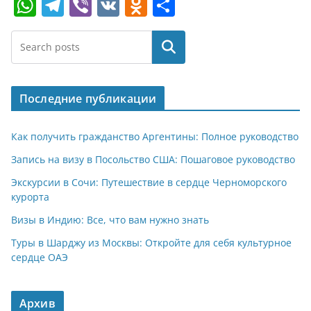
W
T
Vi
V
O
О
h
el
b
K
d
т
at
e
er
n
п
Поиск
s
gr
o
р
A
a
kl
а
Последние публикации
p
m
a
в
p
ss
и
Как получить гражданство Аргентины: Полное руководство
ni
т
Запись на визу в Посольство США: Пошаговое руководство
ki
ь
Экскурсии в Сочи: Путешествие в сердце Черноморского
курорта
Визы в Индию: Все, что вам нужно знать
Туры в Шарджу из Москвы: Откройте для себя культурное
сердце ОАЭ
Архив