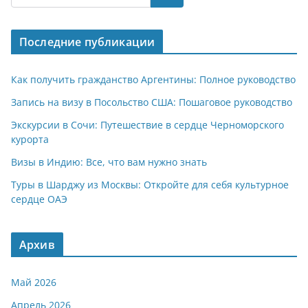
s
gr
o
р
A
a
kl
а
Последние публикации
p
m
a
в
p
ss
и
Как получить гражданство Аргентины: Полное руководство
ni
т
Запись на визу в Посольство США: Пошаговое руководство
ki
ь
Экскурсии в Сочи: Путешествие в сердце Черноморского
курорта
Визы в Индию: Все, что вам нужно знать
Туры в Шарджу из Москвы: Откройте для себя культурное
сердце ОАЭ
Архив
Май 2026
Апрель 2026