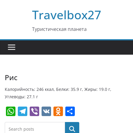
Перейти
Travelbox27
к
содержимому
Туристическая планета
Рис
Калорийность: 246 ккал, Белки: 35.9 г, Жиры: 19.0 г,
Углеводы: 27.1 г
W
T
Vi
V
O
О
h
el
b
K
d
т
at
e
er
n
п
Поиск