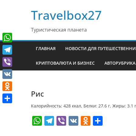
Перейти
Travelbox27
к
содержимому
Туристическая планета
W
ГЛАВНАЯ
НОВОСТИ ДЛЯ ПУТЕШЕСТВЕНН
h
T
КРИПТОВАЛЮТА И БИЗНЕС
АВТОРУБРИКА
a
e
V
t
l
i
V
s
e
b
Рис
K
A
O
g
e
p
d
Калорийность: 428 ккал, Белки: 27.6 г, Жиры: 3.1 г
r
О
r
p
n
W
T
Vi
V
O
О
a
т
o
h
el
b
K
d
т
m
п
k