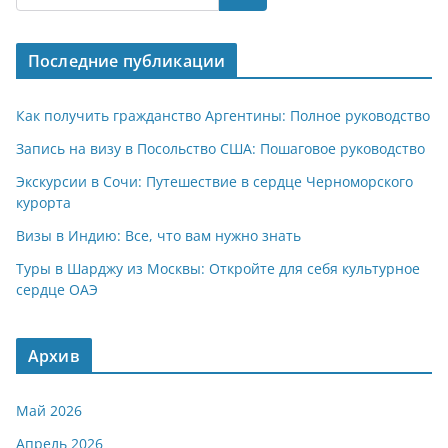
s
gr
o
р
A
a
kl
а
Последние публикации
p
m
a
в
p
ss
и
Как получить гражданство Аргентины: Полное руководство
ni
т
Запись на визу в Посольство США: Пошаговое руководство
ki
ь
Экскурсии в Сочи: Путешествие в сердце Черноморского
курорта
Визы в Индию: Все, что вам нужно знать
Туры в Шарджу из Москвы: Откройте для себя культурное
сердце ОАЭ
Архив
Май 2026
Апрель 2026