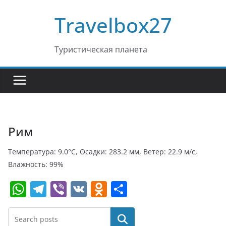
Перейти
Travelbox27
к
содержимому
Туристическая планета
Рим
Температура: 9.0°C, Осадки: 283.2 мм, Ветер: 22.9 м/с,
Влажность: 99%
W
T
Vi
V
O
О
h
el
b
K
d
т
at
e
er
n
п
Поиск