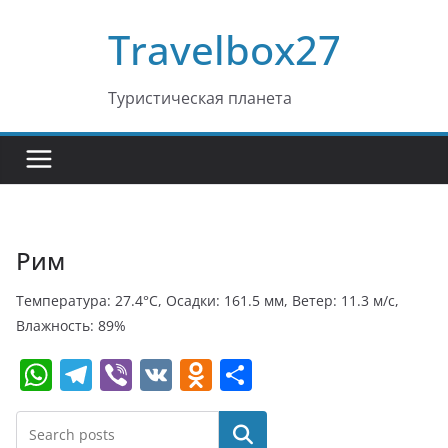
Перейти
Travelbox27
к
содержимому
Туристическая планета
Рим
Температура: 27.4°C, Осадки: 161.5 мм, Ветер: 11.3 м/с,
Влажность: 89%
W
T
Vi
V
O
О
h
el
b
K
d
т
at
e
er
n
п
Поиск