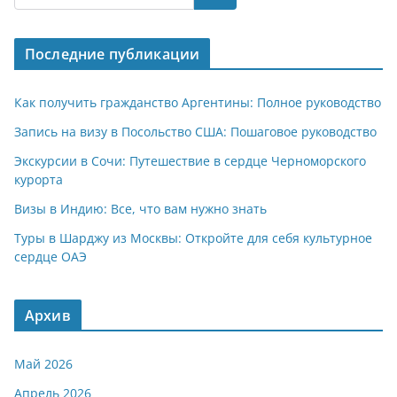
s
gr
o
р
A
a
kl
а
Последние публикации
p
m
a
в
p
ss
и
Как получить гражданство Аргентины: Полное руководство
ni
т
Запись на визу в Посольство США: Пошаговое руководство
ki
ь
Экскурсии в Сочи: Путешествие в сердце Черноморского
курорта
Визы в Индию: Все, что вам нужно знать
Туры в Шарджу из Москвы: Откройте для себя культурное
сердце ОАЭ
Архив
Май 2026
Апрель 2026