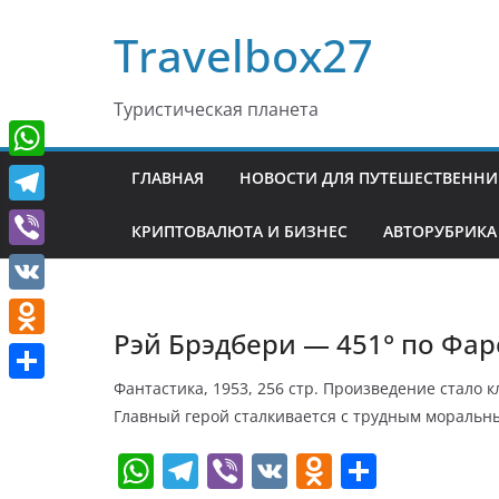
Перейти
Travelbox27
к
содержимому
Туристическая планета
W
ГЛАВНАЯ
НОВОСТИ ДЛЯ ПУТЕШЕСТВЕНН
h
T
КРИПТОВАЛЮТА И БИЗНЕС
АВТОРУБРИКА
a
e
V
t
l
i
V
s
e
b
Рэй Брэдбери — 451° по Фар
K
A
O
g
e
p
d
Фантастика, 1953, 256 стр. Произведение стало 
r
О
r
Главный герой сталкивается с трудным моральны
p
n
a
т
o
W
T
Vi
V
O
О
m
п
k