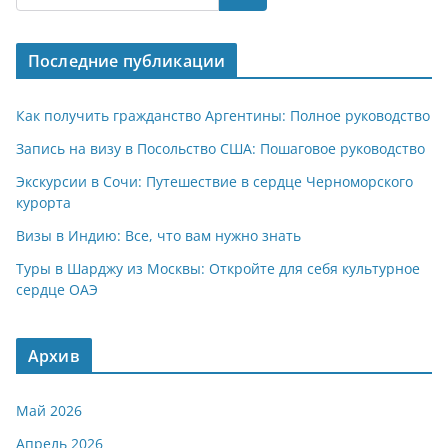
s
gr
o
р
A
a
kl
а
Последние публикации
p
m
a
в
p
ss
и
Как получить гражданство Аргентины: Полное руководство
ni
т
Запись на визу в Посольство США: Пошаговое руководство
ki
ь
Экскурсии в Сочи: Путешествие в сердце Черноморского
курорта
Визы в Индию: Все, что вам нужно знать
Туры в Шарджу из Москвы: Откройте для себя культурное
сердце ОАЭ
Архив
Май 2026
Апрель 2026