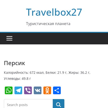
Перейти
Travelbox27
к
содержимому
Туристическая планета
Персик
Калорийность: 672 ккал, Белки: 21.9 г, Жиры: 36.2 г,
Углеводы: 49.8 г
W
T
Vi
V
O
О
h
el
b
K
d
т
at
e
er
n
п
Поиск