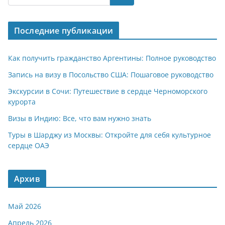
s
gr
o
р
A
a
kl
а
Последние публикации
p
m
a
в
p
ss
и
Как получить гражданство Аргентины: Полное руководство
ni
т
Запись на визу в Посольство США: Пошаговое руководство
ki
ь
Экскурсии в Сочи: Путешествие в сердце Черноморского
курорта
Визы в Индию: Все, что вам нужно знать
Туры в Шарджу из Москвы: Откройте для себя культурное
сердце ОАЭ
Архив
Май 2026
Апрель 2026