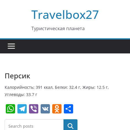
Перейти
Travelbox27
к
содержимому
Туристическая планета
Персик
Калорийность: 391 ккал, Белки: 32.4 г, Жиры: 12.5 г,
Углеводы: 33.7 г
W
T
Vi
V
O
О
h
el
b
K
d
т
at
e
er
n
п
Поиск