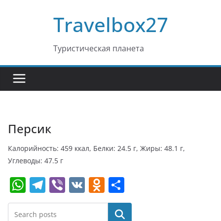
Перейти
Travelbox27
к
содержимому
Туристическая планета
Персик
Калорийность: 459 ккал, Белки: 24.5 г, Жиры: 48.1 г,
Углеводы: 47.5 г
W
T
Vi
V
O
О
h
el
b
K
d
т
at
e
er
n
п
Поиск