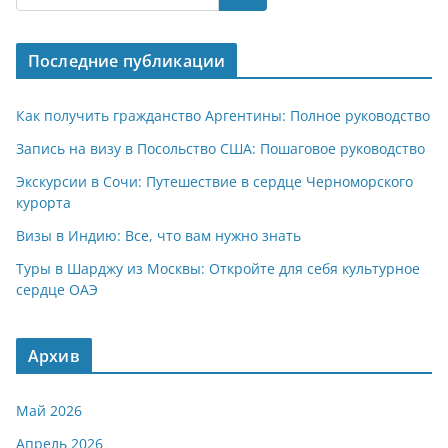
s
gr
o
р
A
a
kl
а
Последние публикации
p
m
a
в
p
ss
и
Как получить гражданство Аргентины: Полное руководство
ni
т
Запись на визу в Посольство США: Пошаговое руководство
ki
ь
Экскурсии в Сочи: Путешествие в сердце Черноморского
курорта
Визы в Индию: Все, что вам нужно знать
Туры в Шарджу из Москвы: Откройте для себя культурное
сердце ОАЭ
Архив
Май 2026
Апрель 2026