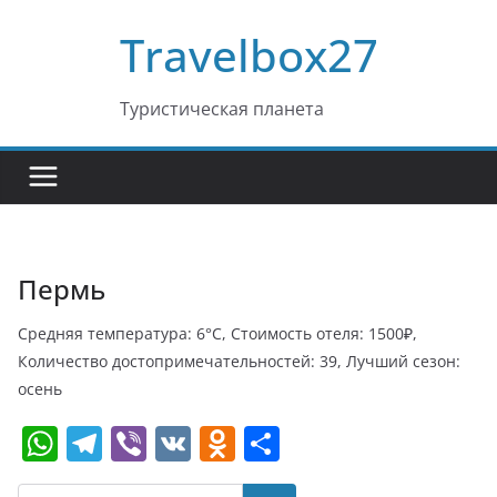
Перейти
Travelbox27
к
содержимому
Туристическая планета
Пермь
Средняя температура: 6°C, Стоимость отеля: 1500₽,
Количество достопримечательностей: 39, Лучший сезон:
осень
W
T
Vi
V
O
О
h
el
b
K
d
т