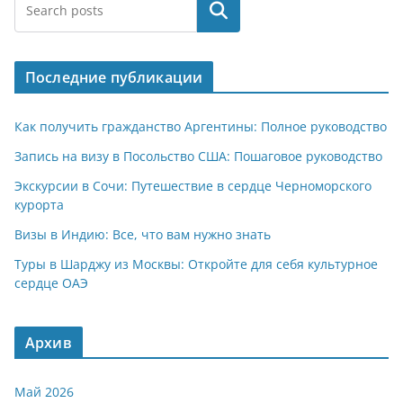
at
e
er
n
п
Поиск
s
gr
o
р
A
a
kl
а
Последние публикации
p
m
a
в
p
ss
и
Как получить гражданство Аргентины: Полное руководство
ni
т
Запись на визу в Посольство США: Пошаговое руководство
ki
ь
Экскурсии в Сочи: Путешествие в сердце Черноморского
курорта
Визы в Индию: Все, что вам нужно знать
Туры в Шарджу из Москвы: Откройте для себя культурное
сердце ОАЭ
Архив
Май 2026