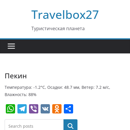
Перейти
Travelbox27
к
содержимому
Туристическая планета
Пекин
Температура: -1.2°C, Осадки: 48.7 мм, Ветер: 7.2 м/с,
Влажность: 88%
W
T
Vi
V
O
О
h
el
b
K
d
т
at
e
er
n
п
Поиск