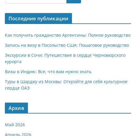
s
gr
o
р
A
a
kl
а
Последние публикации
p
m
a
в
p
ss
и
Как получить гражданство Аргентины: Полное руководство
ni
т
Запись на визу в Посольство США: Пошаговое руководство
ki
ь
Экскурсии в Сочи: Путешествие в сердце Черноморского
курорта
Визы в Индию: Все, что вам нужно знать
Туры в Шарджу из Москвы: Откройте для себя культурное
сердце ОАЭ
Архив
Май 2026
Апрель 2026