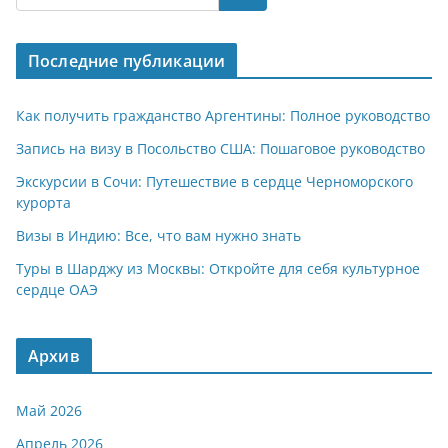
s
gr
o
р
A
a
kl
а
Последние публикации
p
m
a
в
p
ss
и
Как получить гражданство Аргентины: Полное руководство
ni
т
Запись на визу в Посольство США: Пошаговое руководство
ki
ь
Экскурсии в Сочи: Путешествие в сердце Черноморского
курорта
Визы в Индию: Все, что вам нужно знать
Туры в Шарджу из Москвы: Откройте для себя культурное
сердце ОАЭ
Архив
Май 2026
Апрель 2026