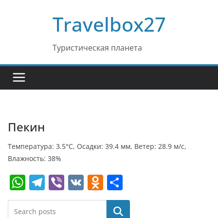
Перейти
Travelbox27
к
содержимому
Туристическая планета
Пекин
Температура: 3.5°C, Осадки: 39.4 мм, Ветер: 28.9 м/с,
Влажность: 38%
W
T
Vi
V
O
О
h
el
b
K
d
т
at
e
er
n
п
Поиск