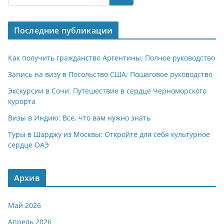
s
gr
o
р
A
a
kl
а
Последние публикации
p
m
a
в
p
ss
и
Как получить гражданство Аргентины: Полное руководство
ni
т
Запись на визу в Посольство США: Пошаговое руководство
ki
ь
Экскурсии в Сочи: Путешествие в сердце Черноморского
курорта
Визы в Индию: Все, что вам нужно знать
Туры в Шарджу из Москвы: Откройте для себя культурное
сердце ОАЭ
Архив
Май 2026
Апрель 2026