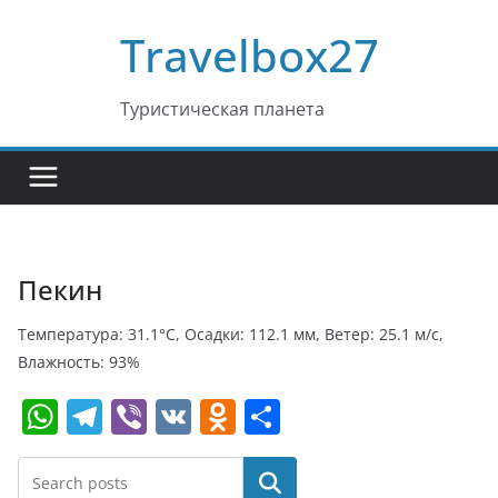
Перейти
Travelbox27
к
содержимому
Туристическая планета
Пекин
Температура: 31.1°C, Осадки: 112.1 мм, Ветер: 25.1 м/с,
Влажность: 93%
W
T
Vi
V
O
О
h
el
b
K
d
т
at
e
er
n
п
Поиск