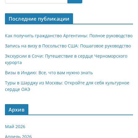
s
gr
o
р
A
a
kl
а
Последние публикации
p
m
a
в
p
ss
и
Как получить гражданство Аргентины: Полное руководство
ni
т
Запись на визу в Посольство США: Пошаговое руководство
ki
ь
Экскурсии в Сочи: Путешествие в сердце Черноморского
курорта
Визы в Индию: Все, что вам нужно знать
Туры в Шарджу из Москвы: Откройте для себя культурное
сердце ОАЭ
Архив
Май 2026
Апрель 2026