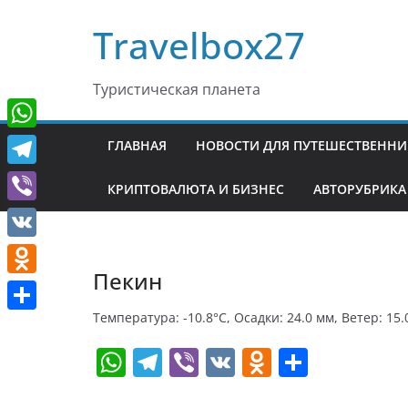
Перейти
Travelbox27
к
содержимому
Туристическая планета
W
ГЛАВНАЯ
НОВОСТИ ДЛЯ ПУТЕШЕСТВЕНН
h
T
КРИПТОВАЛЮТА И БИЗНЕС
АВТОРУБРИКА
a
e
V
t
l
i
V
s
e
b
Пекин
K
A
O
g
e
p
d
Температура: -10.8°C, Осадки: 24.0 мм, Ветер: 15.
r
О
r
p
n
W
T
Vi
V
O
О
a
т
o
h
el
b
K
d
т
m
п
k