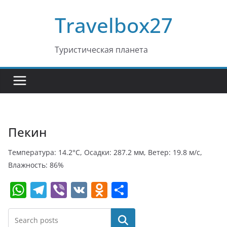
Перейти
Travelbox27
к
содержимому
Туристическая планета
Пекин
Температура: 14.2°C, Осадки: 287.2 мм, Ветер: 19.8 м/с,
Влажность: 86%
W
T
Vi
V
O
О
h
el
b
K
d
т
at
e
er
n
п
Поиск