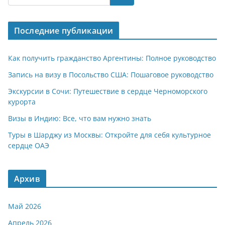
s
gr
o
р
A
a
kl
а
Последние публикации
p
m
a
в
p
ss
и
Как получить гражданство Аргентины: Полное руководство
ni
т
Запись на визу в Посольство США: Пошаговое руководство
ki
ь
Экскурсии в Сочи: Путешествие в сердце Черноморского
курорта
Визы в Индию: Все, что вам нужно знать
Туры в Шарджу из Москвы: Откройте для себя культурное
сердце ОАЭ
Архив
Май 2026
Апрель 2026