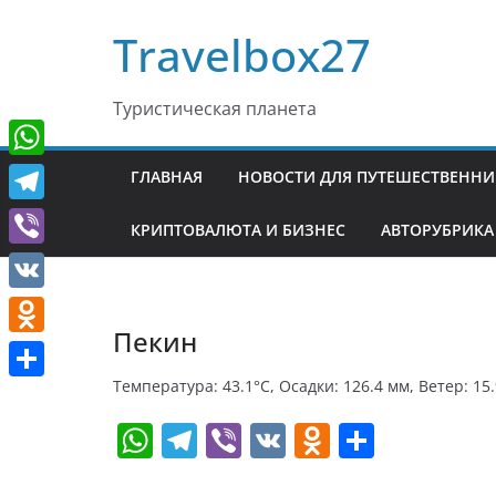
Перейти
Travelbox27
к
содержимому
Туристическая планета
W
ГЛАВНАЯ
НОВОСТИ ДЛЯ ПУТЕШЕСТВЕНН
h
T
КРИПТОВАЛЮТА И БИЗНЕС
АВТОРУБРИКА
a
e
V
t
l
i
V
s
e
b
Пекин
K
A
O
g
e
p
d
Температура: 43.1°C, Осадки: 126.4 мм, Ветер: 15
r
О
r
p
n
W
T
Vi
V
O
О
a
т
o
h
el
b
K
d
т
m
п
k