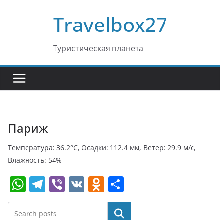
Перейти
Travelbox27
к
содержимому
Туристическая планета
Париж
Температура: 36.2°C, Осадки: 112.4 мм, Ветер: 29.9 м/с,
Влажность: 54%
W
T
Vi
V
O
О
h
el
b
K
d
т
at
e
er
n
п
Поиск