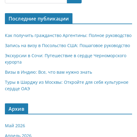
s
gr
o
р
A
a
kl
а
Последние публикации
p
m
a
в
p
ss
и
Как получить гражданство Аргентины: Полное руководство
ni
т
Запись на визу в Посольство США: Пошаговое руководство
ki
ь
Экскурсии в Сочи: Путешествие в сердце Черноморского
курорта
Визы в Индию: Все, что вам нужно знать
Туры в Шарджу из Москвы: Откройте для себя культурное
сердце ОАЭ
Архив
Май 2026
Апрель 2026