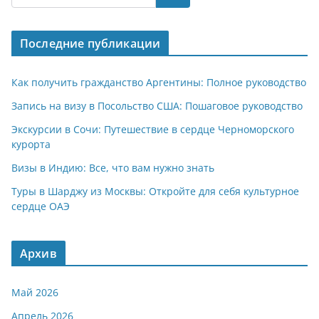
s
gr
o
р
A
a
kl
а
Последние публикации
p
m
a
в
p
ss
и
Как получить гражданство Аргентины: Полное руководство
ni
т
Запись на визу в Посольство США: Пошаговое руководство
ki
ь
Экскурсии в Сочи: Путешествие в сердце Черноморского
курорта
Визы в Индию: Все, что вам нужно знать
Туры в Шарджу из Москвы: Откройте для себя культурное
сердце ОАЭ
Архив
Май 2026
Апрель 2026