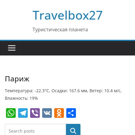
Перейти
Travelbox27
к
содержимому
Туристическая планета
Париж
Температура: -22.3°C, Осадки: 167.6 мм, Ветер: 10.4 м/с,
Влажность: 19%
W
T
Vi
V
O
О
h
el
b
K
d
т
at
e
er
n
п
Поиск