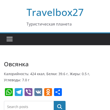
Перейти
Travelbox27
к
содержимому
Туристическая планета
Овсянка
Калорийность: 424 ккал, Белки: 39.6 г, Жиры: 0.5 г,
Углеводы: 7.0 г
W
T
Vi
V
O
О
h
el
b
K
d
т
at
e
er
n
п
Поиск