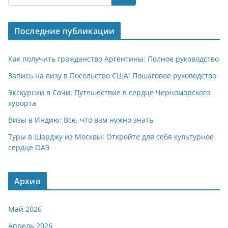
s
gr
o
р
A
a
kl
а
Последние публикации
p
m
a
в
p
ss
и
Как получить гражданство Аргентины: Полное руководство
ni
т
Запись на визу в Посольство США: Пошаговое руководство
ki
ь
Экскурсии в Сочи: Путешествие в сердце Черноморского
курорта
Визы в Индию: Все, что вам нужно знать
Туры в Шарджу из Москвы: Откройте для себя культурное
сердце ОАЭ
Архив
Май 2026
Апрель 2026