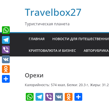
Перейти
Travelbox27
к
содержимому
Туристическая планета
W
ГЛАВНАЯ
НОВОСТИ ДЛЯ ПУТЕШЕСТВЕНН
h
T
КРИПТОВАЛЮТА И БИЗНЕС
АВТОРУБРИКА
a
e
V
t
l
i
V
s
e
b
Орехи
K
A
O
g
e
p
d
Калорийность: 574 ккал, Белки: 20.3 г, Жиры: 31.2 
r
О
r
p
n
W
T
Vi
V
O
О
a
т
o
h
el
b
K
d
т
m
п
k