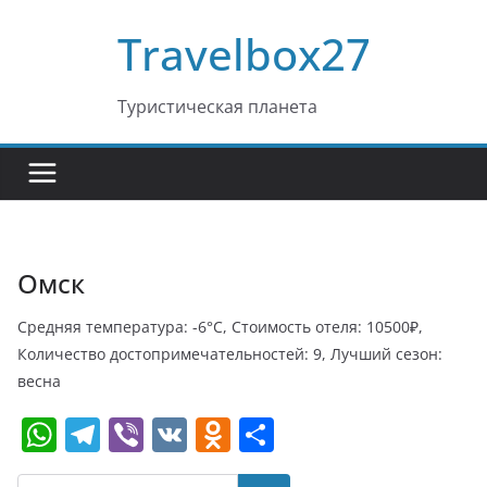
Перейти
Travelbox27
к
содержимому
Туристическая планета
Омск
Средняя температура: -6°C, Стоимость отеля: 10500₽,
Количество достопримечательностей: 9, Лучший сезон:
весна
W
T
Vi
V
O
О
h
el
b
K
d
т