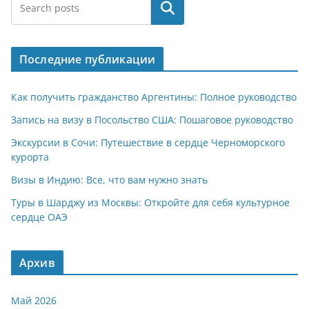
at
e
er
n
п
Поиск
s
gr
o
р
A
a
kl
а
Последние публикации
p
m
a
в
p
ss
и
Как получить гражданство Аргентины: Полное руководство
ni
т
Запись на визу в Посольство США: Пошаговое руководство
ki
ь
Экскурсии в Сочи: Путешествие в сердце Черноморского
курорта
Визы в Индию: Все, что вам нужно знать
Туры в Шарджу из Москвы: Откройте для себя культурное
сердце ОАЭ
Архив
Май 2026