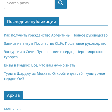
at
e
er
n
п
Поиск
s
gr
o
р
A
a
kl
а
Последние публикации
p
m
a
в
p
ss
и
Как получить гражданство Аргентины: Полное руководство
ni
т
Запись на визу в Посольство США: Пошаговое руководство
ki
ь
Экскурсии в Сочи: Путешествие в сердце Черноморского
курорта
Визы в Индию: Все, что вам нужно знать
Туры в Шарджу из Москвы: Откройте для себя культурное
сердце ОАЭ
Архив
Май 2026