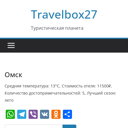
Перейти
Travelbox27
к
содержимому
Туристическая планета
Омск
Средняя температура: 13°C, Стоимость отеля: 11500₽,
Количество достопримечательностей: 5, Лучший сезон:
лето
W
T
Vi
V
O
О
h
el
b
K
d
т