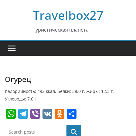
Перейти
Travelbox27
к
содержимому
Туристическая планета
Огурец
Калорийность: 492 ккал, Белки: 38.0 г, Жиры: 12.3 г,
Углеводы: 7.6 г
W
T
Vi
V
O
О
h
el
b
K
d
т
at
e
er
n
п
Поиск