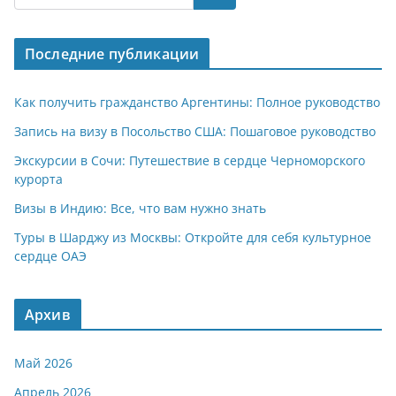
s
gr
o
р
A
a
kl
а
Последние публикации
p
m
a
в
p
ss
и
Как получить гражданство Аргентины: Полное руководство
ni
т
Запись на визу в Посольство США: Пошаговое руководство
ki
ь
Экскурсии в Сочи: Путешествие в сердце Черноморского
курорта
Визы в Индию: Все, что вам нужно знать
Туры в Шарджу из Москвы: Откройте для себя культурное
сердце ОАЭ
Архив
Май 2026
Апрель 2026