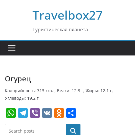
Перейти
Travelbox27
к
содержимому
Туристическая планета
Огурец
Калорийность: 313 ккал, Белки: 12.3 г, Жиры: 12.1 г,
Углеводы: 19.2 г
W
T
Vi
V
O
О
h
el
b
K
d
т
at
e
er
n
п
Поиск