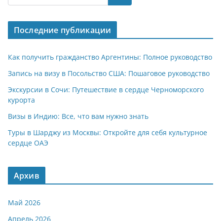
s
gr
o
р
A
a
kl
а
Последние публикации
p
m
a
в
p
ss
и
Как получить гражданство Аргентины: Полное руководство
ni
т
Запись на визу в Посольство США: Пошаговое руководство
ki
ь
Экскурсии в Сочи: Путешествие в сердце Черноморского
курорта
Визы в Индию: Все, что вам нужно знать
Туры в Шарджу из Москвы: Откройте для себя культурное
сердце ОАЭ
Архив
Май 2026
Апрель 2026