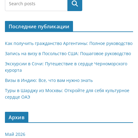
at
e
er
n
п
Поиск
s
gr
o
р
A
a
kl
а
Последние публикации
p
m
a
в
p
ss
и
Как получить гражданство Аргентины: Полное руководство
ni
т
Запись на визу в Посольство США: Пошаговое руководство
ki
ь
Экскурсии в Сочи: Путешествие в сердце Черноморского
курорта
Визы в Индию: Все, что вам нужно знать
Туры в Шарджу из Москвы: Откройте для себя культурное
сердце ОАЭ
Архив
Май 2026