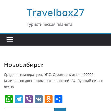
Перейти
Travelbox27
к
содержимому
Туристическая планета
Новосибирск
Средняя температура: -6°C, Стоимость отеля: 2000₽,
Количество достопримечательностей: 24, Лучший сезон:
весна
W
T
Vi
V
O
О
h
el
b
K
d
т