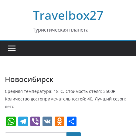
Перейти
Travelbox27
к
содержимому
Туристическая планета
Новосибирск
Средняя температура: 18°C, Стоимость отеля: 3500₽,
Количество достопримечательностей: 40, Лучший сезон:
лето
W
T
Vi
V
O
О
h
el
b
K
d
т