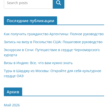
at
e
er
n
п
Поиск
s
gr
o
р
A
a
kl
а
Последние публикации
p
m
a
в
p
ss
и
Как получить гражданство Аргентины: Полное руководство
ni
т
Запись на визу в Посольство США: Пошаговое руководство
ki
ь
Экскурсии в Сочи: Путешествие в сердце Черноморского
курорта
Визы в Индию: Все, что вам нужно знать
Туры в Шарджу из Москвы: Откройте для себя культурное
сердце ОАЭ
Архив
Май 2026