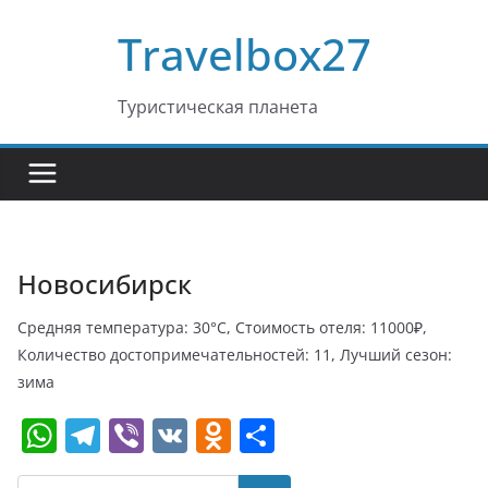
Перейти
Travelbox27
к
содержимому
Туристическая планета
Новосибирск
Средняя температура: 30°C, Стоимость отеля: 11000₽,
Количество достопримечательностей: 11, Лучший сезон:
зима
W
T
Vi
V
O
О
h
el
b
K
d
т