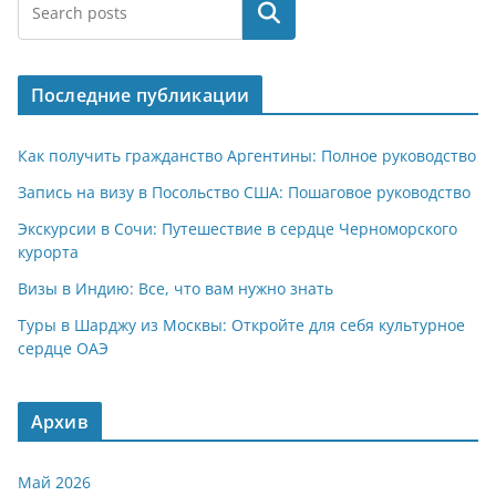
at
e
er
n
п
Поиск
s
gr
o
р
A
a
kl
а
Последние публикации
p
m
a
в
p
ss
и
Как получить гражданство Аргентины: Полное руководство
ni
т
Запись на визу в Посольство США: Пошаговое руководство
ki
ь
Экскурсии в Сочи: Путешествие в сердце Черноморского
курорта
Визы в Индию: Все, что вам нужно знать
Туры в Шарджу из Москвы: Откройте для себя культурное
сердце ОАЭ
Архив
Май 2026