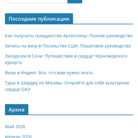
s
gr
o
р
A
a
kl
а
Последние публикации
p
m
a
в
p
ss
и
Как получить гражданство Аргентины: Полное руководство
ni
т
Запись на визу в Посольство США: Пошаговое руководство
ki
ь
Экскурсии в Сочи: Путешествие в сердце Черноморского
курорта
Визы в Индию: Все, что вам нужно знать
Туры в Шарджу из Москвы: Откройте для себя культурное
сердце ОАЭ
Архив
Май 2026
Апрель 2026