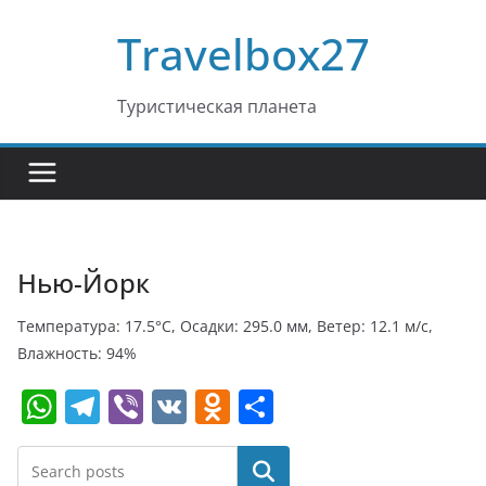
Перейти
Travelbox27
к
содержимому
Туристическая планета
Нью-Йорк
Температура: 17.5°C, Осадки: 295.0 мм, Ветер: 12.1 м/с,
Влажность: 94%
W
T
Vi
V
O
О
h
el
b
K
d
т
at
e
er
n
п
Поиск