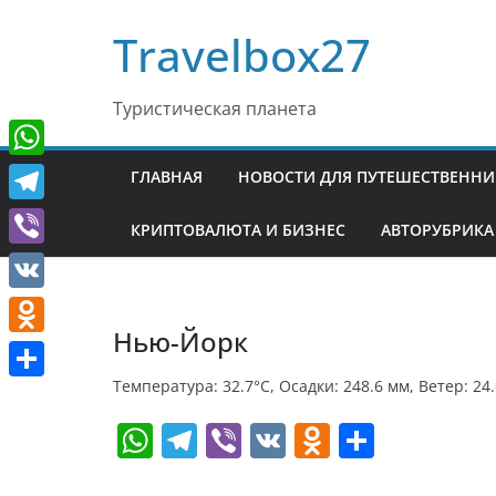
Перейти
Travelbox27
к
содержимому
Туристическая планета
W
ГЛАВНАЯ
НОВОСТИ ДЛЯ ПУТЕШЕСТВЕНН
h
T
КРИПТОВАЛЮТА И БИЗНЕС
АВТОРУБРИКА
a
e
V
t
l
i
V
s
e
b
Нью-Йорк
K
A
O
g
e
p
d
Температура: 32.7°C, Осадки: 248.6 мм, Ветер: 24
r
О
r
p
n
W
T
Vi
V
O
О
a
т
o
h
el
b
K
d
т
m
п
k